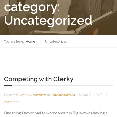
category:
Uncategorized
You are here:
Home
→
Uncategorized
Competing with Clerky
Posted By
esenyurtavukat
in
Uncategorized
Nisan 6, 2015
0
comment
One thing I never had to worry about in Biglaw was having a