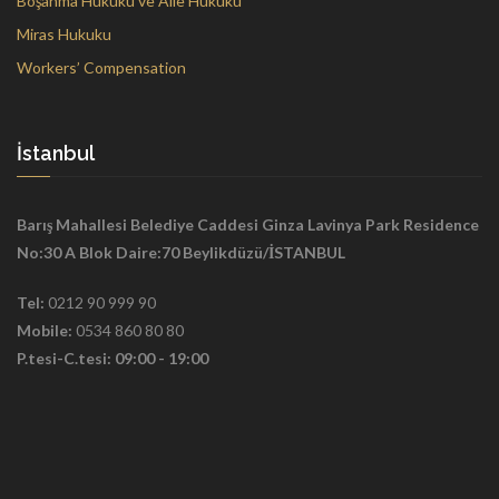
Boşanma Hukuku ve Aile Hukuku
Miras Hukuku
Workers’ Compensation
İstanbul
Barış Mahallesi Belediye Caddesi Ginza Lavinya Park Residence
No:30 A Blok Daire:70 Beylikdüzü/İSTANBUL
Tel:
0212 90 999 90
Mobile:
0534 860 80 80
P.tesi-C.tesi: 09:00 - 19:00