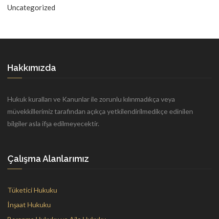
Uncategorized
Hakkımızda
Hukuk kuralları ve Kanunlar ile zorunlu kılınmadıkça veya
müvekkillerimiz tarafından açıkça yetkilendirilmedikçe edinilen
bilgiler asla ifşa edilmeyecektir.
Çalışma Alanlarımız
Tüketici Hukuku
İnşaat Hukuku