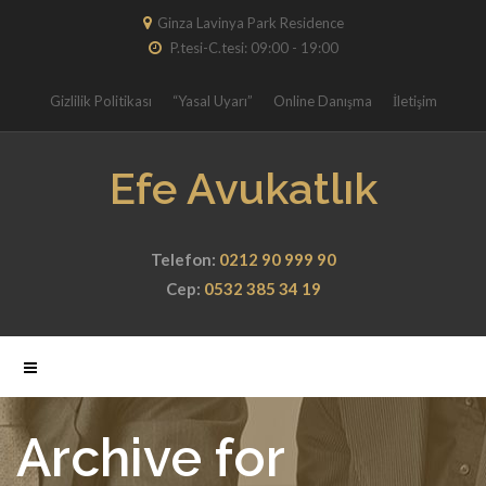
Ginza Lavinya Park Residence
P.tesi-C.tesi: 09:00 - 19:00
Gizlilik Politikası
“Yasal Uyarı”
Online Danışma
İletişim
Efe Avukatlık
Telefon:
0212 90 999 90
Cep:
0532 385 34 19
Archive for